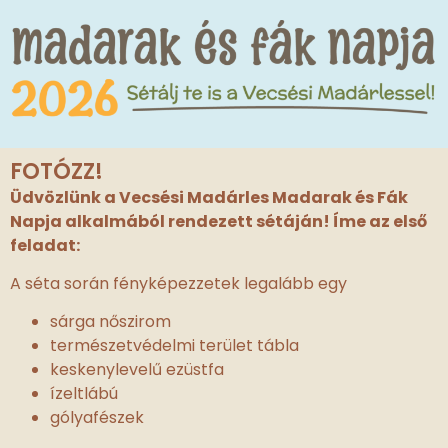
FOTÓZZ!
Üdvözlünk a Vecsési Madárles Madarak és Fák
Napja alkalmából rendezett sétáján! Íme az első
feladat:
A séta során fényképezzetek legalább egy
sárga nőszirom
természetvédelmi terület tábla
keskenylevelű ezüstfa
ízeltlábú
gólyafészek