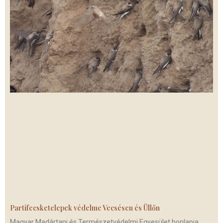
Partifecsketelepek védelme Vecsésen és Üllőn
Magyar Madártani és Természetvédelmi Egyesület honlapja,