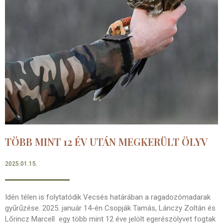
TÖBB MINT 12 ÉV UTÁN MEGKERÜLT ÖLYV
2025.01.15.
Idén télen is folytatódik Vecsés határában a ragadozómadarak
gyűrűzése. 2025. január 14-én Csopják Tamás, Lánczy Zoltán és
Lőrincz Marcell egy több mint 12 éve jelölt egerészölyvet fogtak