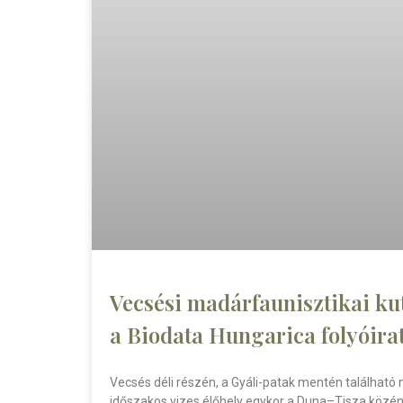
Vecsési madárfaunisztikai ku
a Biodata Hungarica folyóira
Vecsés déli részén, a Gyáli-patak mentén található
időszakos vizes élőhely egykor a Duna–Tisza közén 