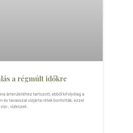
alás a régmúlt időkre
a árterületéhez tartozott, ebből kifolyólag a
n és tavasszal vízjárta rétek borították, ezzel
ízi-, vízközeli