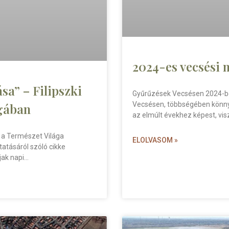
2024-es vecsési
ása” – Filipszki
Gyűrűzések Vecsésen 2024-ben
Vecsésen, többségében könnye
ágában
az elmúlt évekhez képest, vis
t a Természet Világa
ELOLVASOM »
atásáról szóló cikke
jak napi