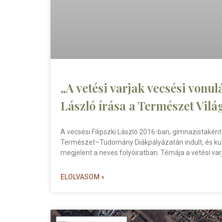
„A vetési varjak vecsési vonul
László írása a Természet Vil
A vecsési Filipszki László 2016-ban, gimnazistakén
Természet–Tudomány Diákpályázatán indult, és kut
megjelent a neves folyóiratban. Témája a vetési var
ELOLVASOM »