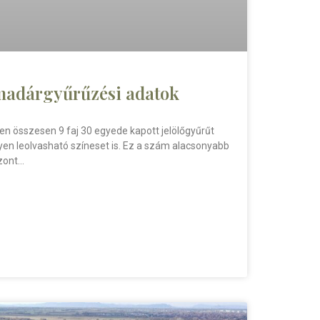
 madárgyűrűzési adatok
 összesen 9 faj 30 egyede kapott jelölőgyűrűt
n leolvasható színeset is. Ez a szám alacsonyabb
zont