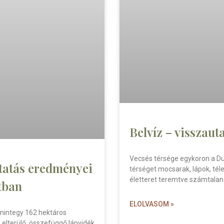
Belvíz – visszaut
Vecsés térsége egykoron a Dun
tatás eredményei
térséget mocsarak, lápok, téle
életteret teremtve számtalan v
tban
ELOLVASOM »
 mintegy 162 hektáros
elterülő, összefüggő lápvidék