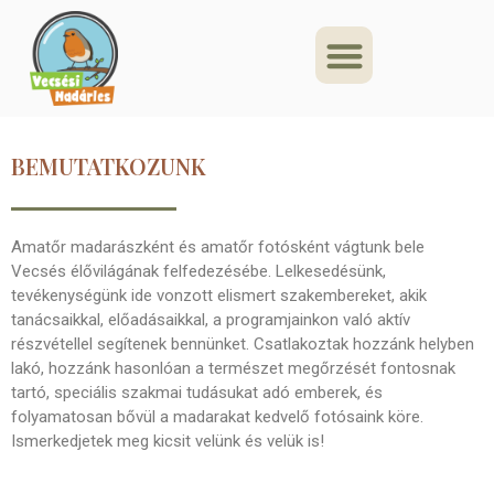
BEMUTATKOZUNK
Amatőr madarászként és amatőr fotósként vágtunk bele
Vecsés élővilágának felfedezésébe. Lelkesedésünk,
tevékenységünk ide vonzott elismert szakembereket, akik
tanácsaikkal, előadásaikkal, a programjainkon való aktív
részvétellel segítenek bennünket. Csatlakoztak hozzánk helyben
lakó, hozzánk hasonlóan a természet megőrzését fontosnak
tartó, speciális szakmai tudásukat adó emberek, és
folyamatosan bővül a madarakat kedvelő fotósaink köre.
Ismerkedjetek meg kicsit velünk és velük is!