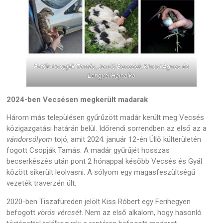
Fotók: Csopják Tamás, Jandó Benedek, Kiricsi Ágnes és
Lengyel Hajnalka
2024-ben Vecsésen megkerült madarak
Három más településen gyűrűzött madár került meg Vecsés
közigazgatási határán belül. Időrendi sorrendben az első az a
vándorsólyom
tojó, amit 2024. január 12-én Üllő külterületén
fogott Csopják Tamás. A madár gyűrűjét hosszas
becserkészés után pont 2 hónappal később Vecsés és Gyál
között sikerült leolvasni. A sólyom egy magasfeszültségű
vezeték traverzén ült.
2020-ben Tiszafüreden jelölt Kiss Róbert egy Ferihegyen
befogott
vörös vércsét
. Nem az első alkalom, hogy hasonló