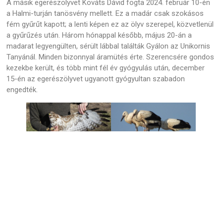
A másik egerészölyvet Kováts Dávid fogta 2024. február 10-én
a Halmi-turján tanösvény mellett. Ez a madár csak szokásos
fém gyűrűt kapott; a lenti képen ez az ölyv szerepel, közvetlenül
a gyűrűzés után. Három hónappal később, május 20-án a
madarat legyengülten, sérült lábbal találták Gyálon az Unikornis
Tanyánál. Minden bizonnyal áramütés érte. Szerencsére gondos
kezekbe került, és több mint fél év gyógyulás után, december
15-én az egerészölyvet ugyanott gyógyultan szabadon
engedték.
Fotó: Lengyel Hajnalka
Fotó: Kiricsi Ágnes
Sokaknak talán a tavalyi legmeghatározóbb madaras élménye a
vecsési
kis gólyák gyűrűzése
volt, amikor egészen közelről