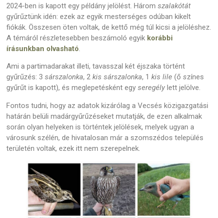
2024-ben is kapott egy példány jelölést. Három
szalakótát
gyűrűztünk idén: ezek az egyik mesterséges odúban kikelt
fiókák. Összesen öten voltak, de kettő még túl kicsi a jelöléshez.
A témáról részletesebben beszámoló egyik
korábbi
írásunkban olvasható
.
Ami a partimadarakat illeti, tavasszal két éjszaka történt
gyűrűzés: 3
sárszalonka
, 2
kis sárszalonka
, 1
kis lile
(ő
s
zínes
gyűrűt is kapott), és meglepetésként egy
seregély
lett jelölve.
Fontos tudni, hogy az adatok kizárólag a Vecsés közigazgatási
határán belüli madárgyűrűzéseket mutatják, de ezen alkalmak
során olyan helyeken is történtek jelölések, melyek ugyan a
városunk szélén, de hivatalosan már a szomszédos település
területén voltak, ezek itt nem szerepelnek.