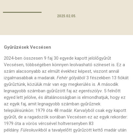
2025.02.05.
Gyűrűzések Vecsésen
2024-ben összesen 9 faj 30 egyede kapott jelölőgyűrűt
Vecsésen, többségében könnyen leolvasható színeset is. Ez a
szám alacsonyabb az elmúlt évekhez képest, viszont annál
izgalmasabbak a madarak.
Fehér gólyából
3 fészekben 13 fiókát
gyűrűztünk, közülük már van egy megkerülés is. A második
legnagyobb számban gyűrűzött faj az
egerészölyv
. 5 felnőtt
egyed lett jelölve, és általánosságban is elmondhatjuk, hogy ez
az egyik faj, amit legnagyobb számban gyűrűznek
településünkön: 1979 óta 48 madár.
Karvaly
ból csak egy kapott
gyűrűt, de a ragadozók sorában Vecsésen ez az egyik rekorder:
1979 óta a vörös vércsével holtversenyben 83
példány.
Füleskuvik
ból a tavalyelőtt gyűrűzött kettő madár után