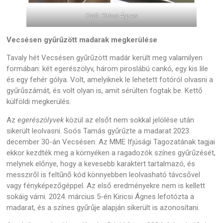
Fotó: Kiricsi Ágnes
Vecsésen gyűrűzött madarak megkerülése
Tavaly hét Vecsésen gyűrűzött madár került meg valamilyen
formában: két egerészölyv, három piroslábú cankó, egy kis lile
és egy fehér gólya. Volt, amelyiknek le lehetett fotóról olvasni a
gyűrűszámát, és volt olyan is, amit sérülten fogtak be. Kettő
külföldi megkerülés.
Az
egerészölyvek
közül az elsőt nem sokkal jelölése után
sikerült leolvasni. Soós Tamás gyűrűzte a madarat 2023.
december 30-án Vecsésen. Az MME Ifjúsági Tagozatának tagjai
ekkor kezdték meg a környéken a ragadozók színes gyűrűzését,
melynek előnye, hogy a kevesebb karaktert tartalmazó, és
messziről is feltűnő kód könnyebben leolvasható távcsővel
vagy fényképezőgéppel. Az első eredményekre nem is kellett
sokáig várni. 2024. március 5-én Kiricsi Ágnes lefotózta a
madarat, és a színes gyűrűje alapján sikerült is azonosítani.