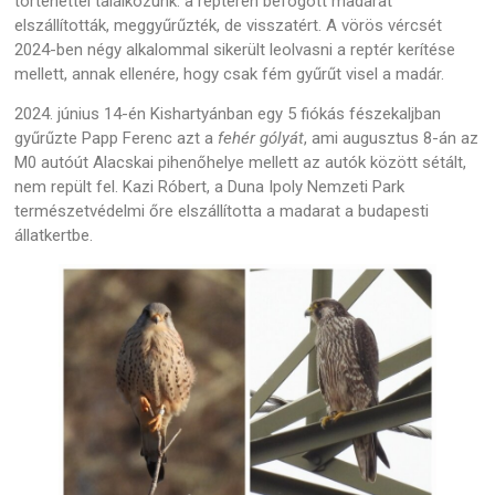
történettel találkozunk: a reptéren befogott madarat
elszállították, meggyűrűzték, de visszatért. A vörös vércsét
2024-ben négy alkalommal sikerült leolvasni a reptér kerítése
mellett, annak ellenére, hogy csak fém gyűrűt visel a madár.
2024. június 14-én Kishartyánban egy 5 fiókás fészekaljban
gyűrűzte Papp Ferenc azt a
fehér gólyát
, ami augusztus 8-án az
M0 autóút Alacskai pihenőhelye mellett az autók között sétált,
nem repült fel. Kazi Róbert, a Duna Ipoly Nemzeti Park
természetvédelmi őre elszállította a madarat a budapesti
állatkertbe.