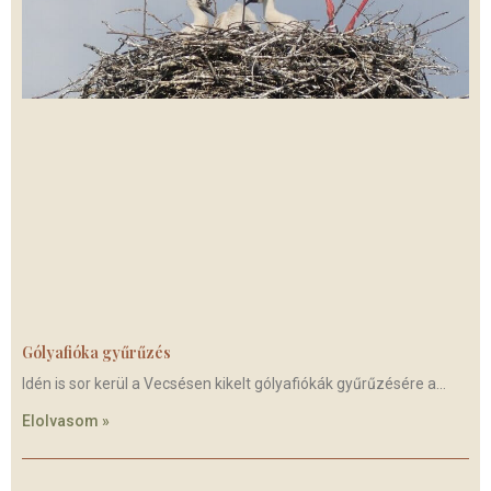
Gólyafióka gyűrűzés
Idén is sor kerül a Vecsésen kikelt gólyafiókák gyűrűzésére a
Elolvasom »