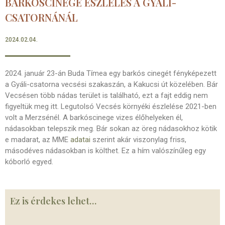
BARKÓSCINEGE ÉSZLELÉS A GYÁLI-
CSATORNÁNÁL
2024.02.04.
2024. január 23-án Buda Tímea egy barkós cinegét fényképezett
a Gyáli-csatorna vecsési szakaszán, a Kakucsi út közelében. Bár
Vecsésen több nádas terület is található, ezt a fajt eddig nem
figyeltük meg itt. Legutolsó Vecsés környéki észlelése 2021-ben
volt a Merzsénél. A barkóscinege vizes élőhelyeken él,
nádasokban telepszik meg. Bár sokan az öreg nádasokhoz kötik
e madarat, az MME
adatai
szerint akár viszonylag friss,
másodéves nádasokban is költhet. Ez a hím valószínűleg egy
kóborló egyed.
Ez is érdekes lehet…