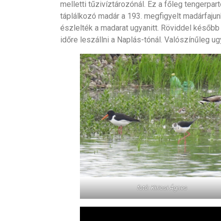
melletti tűzivíztározónál. Ez a főleg tengerpar
táplálkozó madár a 193. megfigyelt madárfajun
észlelték a madarat ugyanitt. Röviddel később S
időre leszállni a Naplás-tónál. Valószínűleg u
fotó: Kiricsi Ágnes