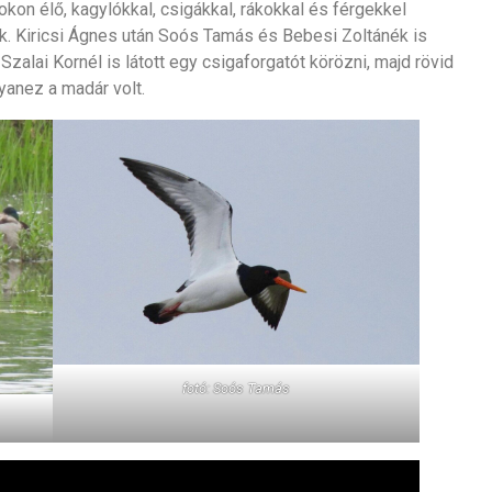
tokon élő, kagylókkal, csigákkal, rákokkal és férgekkel
k. Kiricsi Ágnes után Soós Tamás és Bebesi Zoltánék is
zalai Kornél is látott egy csigaforgatót körözni, majd rövid
gyanez a madár volt.
fotó: Soós Tamás