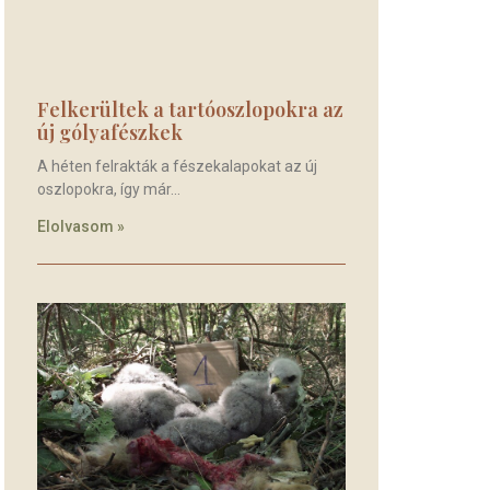
Felkerültek a tartóoszlopokra az
új gólyafészkek
A héten felrakták a fészekalapokat az új
oszlopokra, így már
Elolvasom »