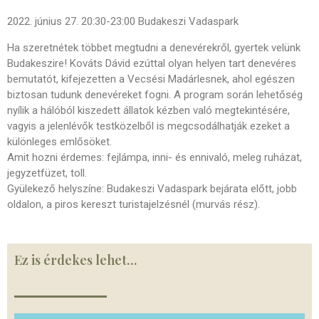
2022. június 27. 20:30-23:00 Budakeszi Vadaspark
Ha szeretnétek többet megtudni a denevérekről, gyertek velünk
Budakeszire! Kováts Dávid ezúttal olyan helyen tart denevéres
bemutatót, kifejezetten a Vecsési Madárlesnek, ahol egészen
biztosan tudunk denevéreket fogni. A program során lehetőség
nyílik a hálóból kiszedett állatok kézben való megtekintésére,
vagyis a jelenlévők testközelből is megcsodálhatják ezeket a
különleges emlősöket.
Amit hozni érdemes: fejlámpa, inni- és ennivaló, meleg ruházat,
jegyzetfüzet, toll.
Gyülekező helyszíne: Budakeszi Vadaspark bejárata előtt, jobb
oldalon, a piros kereszt turistajelzésnél (murvás rész).
Ez is érdekes lehet…