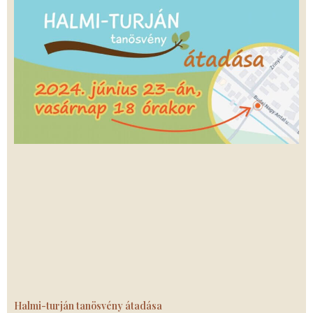
Halmi-turján tanösvény átadása