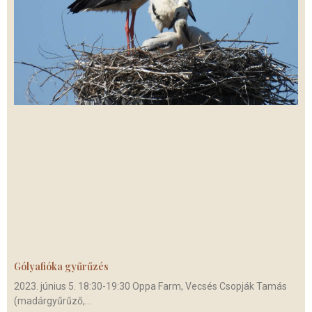
Gólyafióka gyűrűzés
2023. június 5. 18:30-19:30 Oppa Farm, Vecsés Csopják Tamás
(madárgyűrűző,