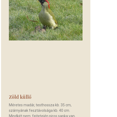
Zöld küllő
Méretes madár, testhossza kb. 35 cm,
szárnyának fesztávolsága kb. 40 cm.
Mindkét nem fejtetején piros sapka van,