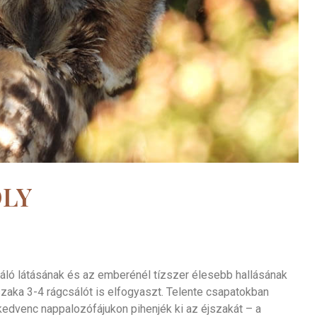
OLY
áló látásának és az emberénél tízszer élesebb hallásának
zaka 3-4 rágcsálót is elfogyaszt. Telente csapatokban
dvenc nappalozófájukon pihenjék ki az éjszakát – a