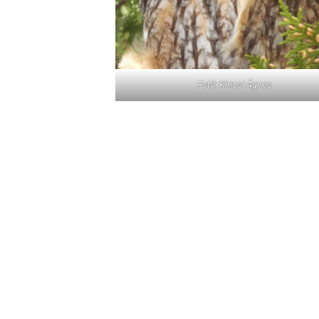
Fotó: Kiricsi Ágnes