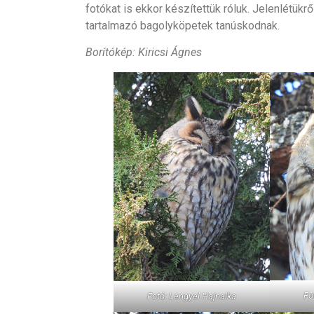
fotókat is ekkor készítettük róluk. Jelenlétükr
tartalmazó bagolyköpetek tanúskodnak.
Borítókép: Kiricsi Ágnes
Fo
Fotó: Lengyel Hajnalka