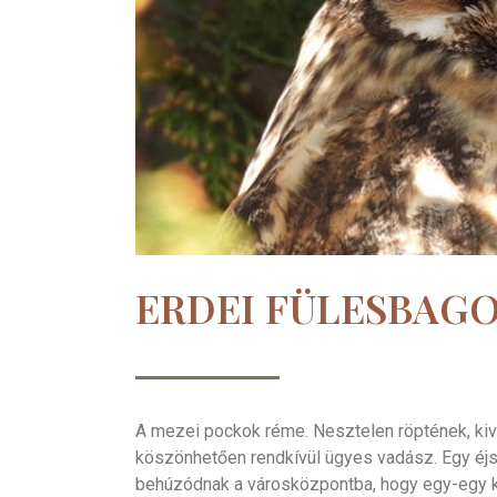
ERDEI FÜLESBAG
A mezei pockok réme. Nesztelen röptének, kiv
köszönhetően rendkívül ügyes vadász. Egy éjs
behúzódnak a városközpontba, hogy egy-egy ke