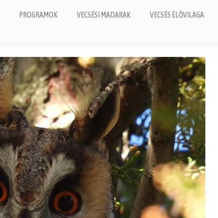
PROGRAMOK
VECSÉSI MADARAK
VECSÉS ÉLŐVILÁGA