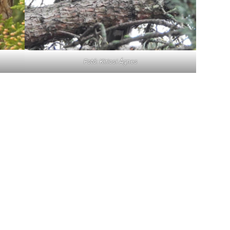
Fotó: Kiricsi Ágnes