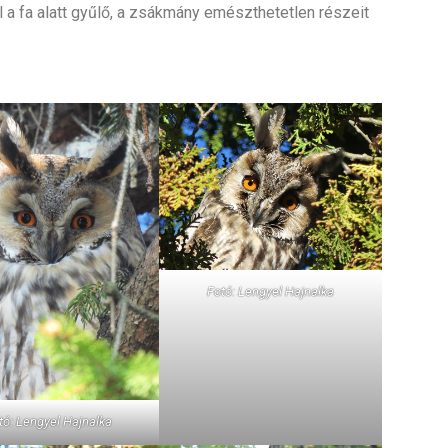
ől a fa alatt gyűlő, a zsákmány emészthetetlen részeit
Fotó: Lengyel Hajnalka
tó: Lengyel Hajnalka