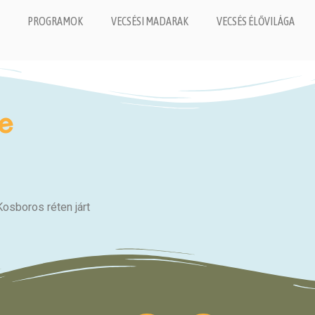
PROGRAMOK
VECSÉSI MADARAK
VECSÉS ÉLŐVILÁGA
e
Kosboros réten járt