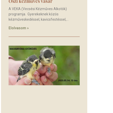
Őszi kézműves vásár
A VEKA (Vecsési Kézműves Alkotók)
programja. Gyerekeknek közös
kézműveskedéssel, kavicsfestéssel,
Elolvasom »