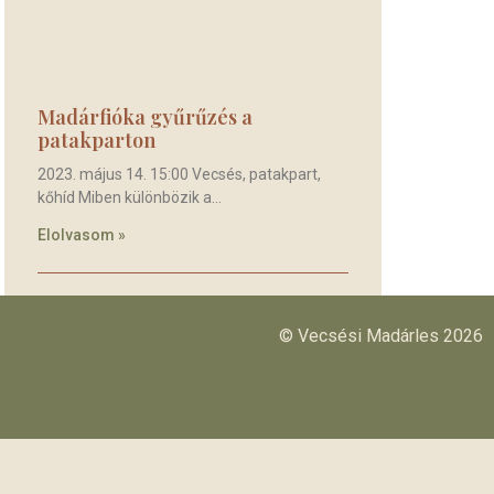
Madárfióka gyűrűzés a
patakparton
2023. május 14. 15:00 Vecsés, patakpart,
kőhíd Miben különbözik a
Elolvasom »
© Vecsési Madárles 2026