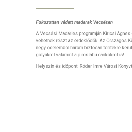
Fokozottan védett madarak Vecsésen
A Vecsési Madárles programján Kiricsi Ágnes 
vehetnek részt az érdeklődők. Az Országos K
négy őselemből három biztosan terítékre kerül,
gólyákról valamint a piroslábú cankókról is!
Helyszín és időpont: Róder Imre Városi Könyvt