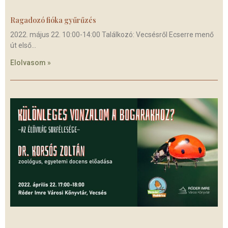
Ragadozó fióka gyűrűzés
2022. május 22. 10:00-14:00 Találkozó: Vecsésről Ecserre menő
út első
Elolvasom »