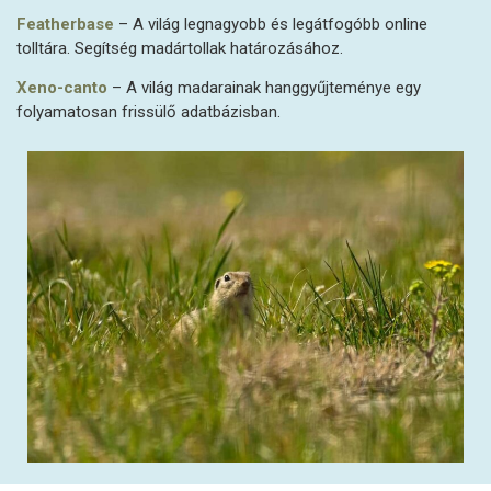
Featherbase
– A világ legnagyobb és legátfogóbb online
tolltára. Segítség madártollak határozásához.
Xeno-canto
– A világ madarainak hanggyűjteménye egy
folyamatosan frissülő adatbázisban.