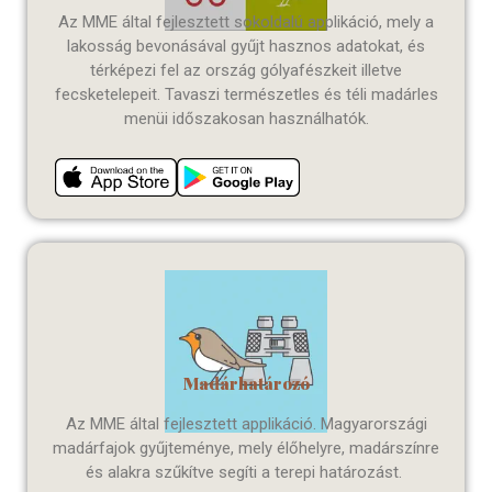
Az MME által fejlesztett sokoldalú applikáció, mely a
lakosság bevonásával gyűjt hasznos adatokat, és
térképezi fel az ország gólyafészkeit illetve
fecsketelepeit. Tavaszi természetles és téli madárles
menüi időszakosan használhatók.
Madárhatározó
Az MME által fejlesztett applikáció. Magyarországi
madárfajok gyűjteménye, mely élőhelyre, madárszínre
és alakra szűkítve segíti a terepi határozást.