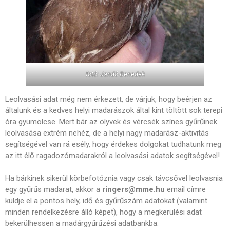
fotó: Jandó Benedek
Leolvasási adat még nem érkezett, de várjuk, hogy beérjen az
általunk és a kedves helyi madarászok által kint töltött sok terepi
óra gyümölcse. Mert bár az ölyvek és vércsék színes gyűrűinek
leolvasása extrém nehéz, de a helyi nagy madarász-aktivitás
segítségével van rá esély, hogy érdekes dolgokat tudhatunk meg
az itt élő ragadozómadarakról a leolvasási adatok segítségével!
Ha bárkinek sikerül körbefotóznia vagy csak távcsővel leolvasnia
egy gyűrűs madarat, akkor a
ringers@mme.hu
email címre
küldje el a pontos hely, idő és gyűrűszám adatokat (valamint
minden rendelkezésre álló képet), hogy a megkerülési adat
bekerülhessen a madárgyűrűzési adatbankba.