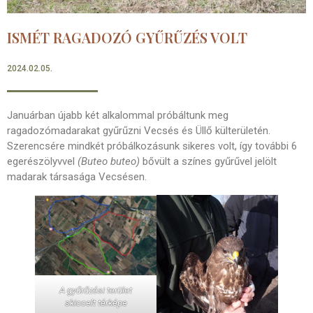
ISMÉT RAGADOZÓ GYŰRŰZÉS VOLT
2024.02.05.
Januárban újabb két alkalommal próbáltunk meg
ragadozómadarakat gyűrűzni Vecsés és Üllő külterületén.
Szerencsére mindkét próbálkozásunk sikeres volt, így további 6
egerészölyvvel
(Buteo buteo)
bővült a színes gyűrűvel jelölt
madarak társasága Vecsésen.
A gyűrűzési terület
skiccelt térképe