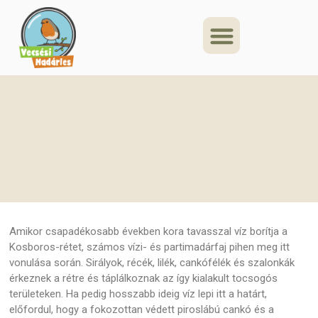
Amikor csapadékosabb években kora tavasszal víz borítja a
Kosboros-rétet, számos vízi- és partimadárfaj pihen meg itt
vonulása során. Sirályok, récék, lilék, cankófélék és szalonkák
érkeznek a rétre és táplálkoznak az így kialakult tocsogós
területeken. Ha pedig hosszabb ideig víz lepi itt a határt,
előfordul, hogy a fokozottan védett piroslábú cankó és a