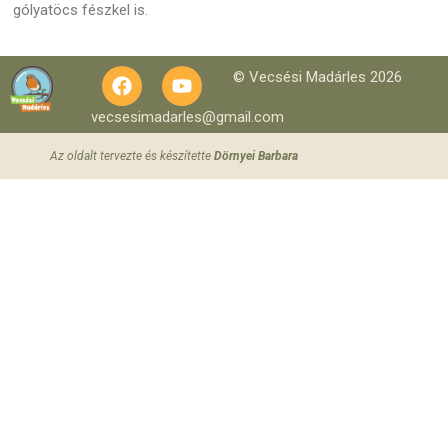
gólyatöcs fészkel is.
© Vecsési Madárles 2026
vecsesimadarles@gmail.com
Az oldalt tervezte és készítette
Dörnyei Barbara