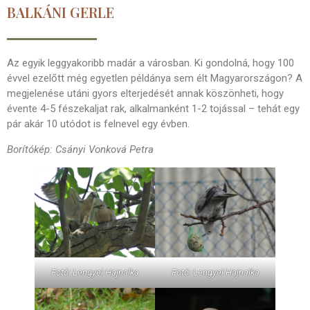
BALKÁNI GERLE
Az egyik leggyakoribb madár a városban. Ki gondolná, hogy 100
évvel ezelőtt még egyetlen példánya sem élt Magyarországon? A
megjelenése utáni gyors elterjedését annak köszönheti, hogy
évente 4-5 fészekaljat rak, alkalmanként 1-2 tojással – tehát egy
pár akár 10 utódot is felnevel egy évben.
Borítókép: Csányi Vonková Petra
Fotó: Lengyel Hajnalka
Fotó: Lengyel Hajnalka