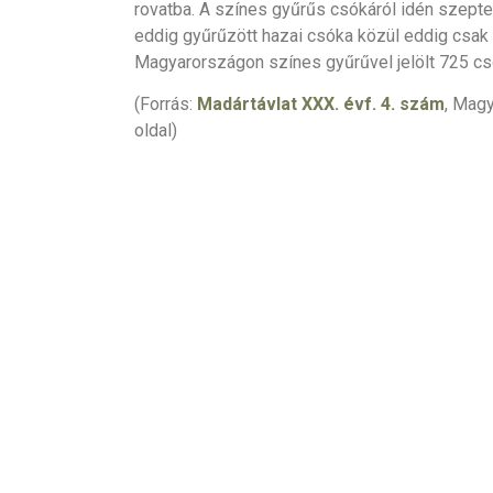
rovatba. A színes gyűrűs csókáról idén szept
eddig gyűrűzött hazai csóka közül eddig csak 
Magyarországon színes gyűrűvel jelölt 725 csó
(Forrás:
Madártávlat XXX. évf. 4. szám
, Magy
oldal)