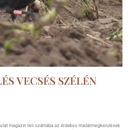
ÉS VECSÉS SZÉLÉN
távlat magazin téli számába az érdekes madármegkerülések