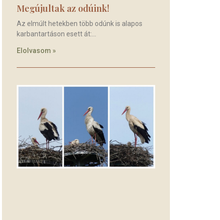
Megújultak az odúink!
Az elmúlt hetekben több odúnk is alapos
karbantartáson esett át:
Elolvasom »