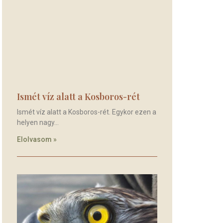
Ismét víz alatt a Kosboros-rét
Ismét víz alatt a Kosboros-rét. Egykor ezen a
helyen nagy
Elolvasom »