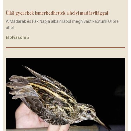
Üllői gyerekek ismerkedhettek a helyi madárvilággal
A Madarak és Fák Napja alkalmából meghívást kaptunk Üllőre,
ahol
Elolvasom »