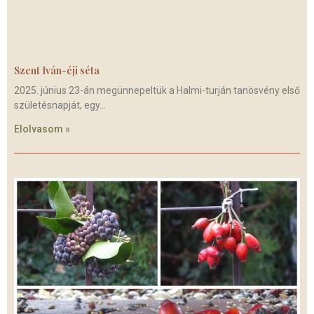
Szent Iván-éji séta
2025. június 23-án megünnepeltük a Halmi-turján tanösvény első
születésnapját, egy
Elolvasom »