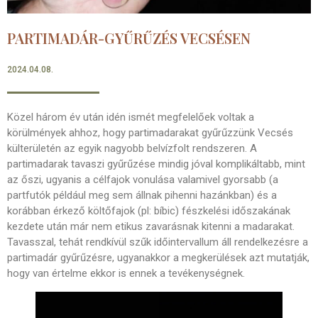
PARTIMADÁR-GYŰRŰZÉS VECSÉSEN
2024.04.08.
Közel három év után idén ismét megfelelőek voltak a
körülmények ahhoz, hogy partimadarakat gyűrűzzünk Vecsés
külterületén az egyik nagyobb belvízfolt rendszeren. A
partimadarak tavaszi gyűrűzése mindig jóval komplikáltabb, mint
az őszi, ugyanis a célfajok vonulása valamivel gyorsabb (a
partfutók például meg sem állnak pihenni hazánkban) és a
korábban érkező költőfajok (pl: bíbic) fészkelési időszakának
kezdete után már nem etikus zavarásnak kitenni a madarakat.
Tavasszal, tehát rendkívül szűk időintervallum áll rendelkezésre a
partimadár gyűrűzésre, ugyanakkor a megkerülések azt mutatják,
hogy van értelme ekkor is ennek a tevékenységnek.