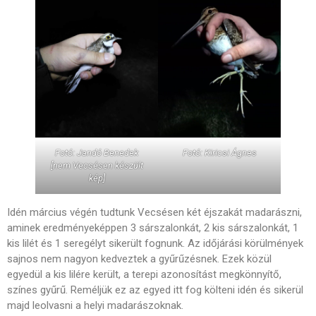
Fotó: Jandó Benedek
Fotó: Kiricsi Ágnes
[nem Vecsésen készült
kép]
Idén március végén tudtunk Vecsésen két éjszakát madarászni,
aminek eredményeképpen 3 sárszalonkát, 2 kis sárszalonkát, 1
kis lilét és 1 seregélyt sikerült fognunk. Az időjárási körülmények
sajnos nem nagyon kedveztek a gyűrűzésnek. Ezek közül
egyedül a kis lilére került, a terepi azonosítást megkönnyítő,
színes gyűrű. Reméljük ez az egyed itt fog költeni idén és sikerül
majd leolvasni a helyi madarászoknak.