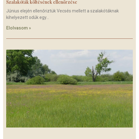
Szalakóták költésének ellenőrzése
Június elején ellenőriztük Vecsés mellett a szalakótáknak
kihelyezett odúk egy
Elolvasom »