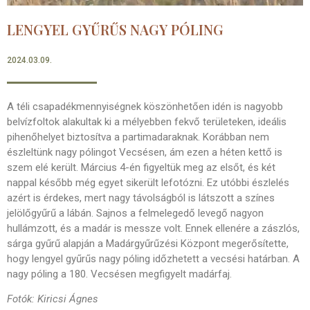
LENGYEL GYŰRŰS NAGY PÓLING
2024.03.09.
A téli csapadékmennyiségnek köszönhetően idén is nagyobb
belvízfoltok alakultak ki a mélyebben fekvő területeken, ideális
pihenőhelyet biztosítva a partimadaraknak. Korábban nem
észleltünk nagy pólingot Vecsésen, ám ezen a héten kettő is
szem elé került. Március 4-én figyeltük meg az elsőt, és két
nappal később még egyet sikerült lefotózni. Ez utóbbi észlelés
azért is érdekes, mert nagy távolságból is látszott a színes
jelölőgyűrű a lábán. Sajnos a felmelegedő levegő nagyon
hullámzott, és a madár is messze volt. Ennek ellenére a zászlós,
sárga gyűrű alapján a Madárgyűrűzési Központ megerősítette,
hogy lengyel gyűrűs nagy póling időzhetett a vecsési határban. A
nagy póling a 180. Vecsésen megfigyelt madárfaj.
Fotók: Kiricsi Ágnes