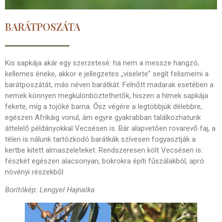
BARÁTPOSZÁTA
Kis sapkája akár egy szerzetesé: ha nem a messze hangzó,
kellemes éneke, akkor e jellegzetes „viselete” segít felismerni a
barátposzátát, más néven barátkát. Felnőtt madarak esetében a
nemek könnyen megkülönböztethetők, hiszen a hímek sapkája
fekete, míg a tojóké barna. Ősz végére a legtöbbjük délebbre,
egészen Afrikáig vonul, ám egyre gyakrabban találkozhatunk
áttelelő példányokkal Vecsésen is. Bár alapvetően rovarevő faj, a
télen is nálunk tartózkodó barátkák szívesen fogyasztják a
kertbe kitett almaszeleteket. Rendszeresen költ Vecsésen is:
fészkét egészen alacsonyan, bokrokra építi fűszálakból, apró
növényi részekből.
Borítókép: Lengyel Hajnalka