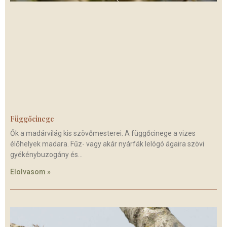
Függőcinege
Ők a madárvilág kis szövőmesterei. A függőcinege a vizes
élőhelyek madara. Fűz- vagy akár nyárfák lelógó ágaira szövi
gyékénybuzogány és
Elolvasom »