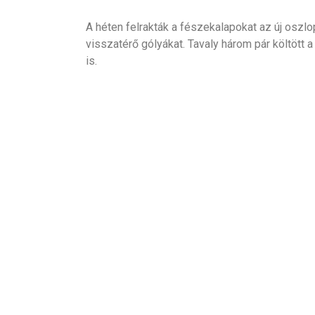
A héten felrakták a fészekalapokat az új oszl
visszatérő gólyákat. Tavaly három pár költött a
is.