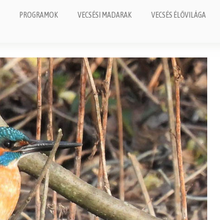
PROGRAMOK
VECSÉSI MADARAK
VECSÉS ÉLŐVILÁGA