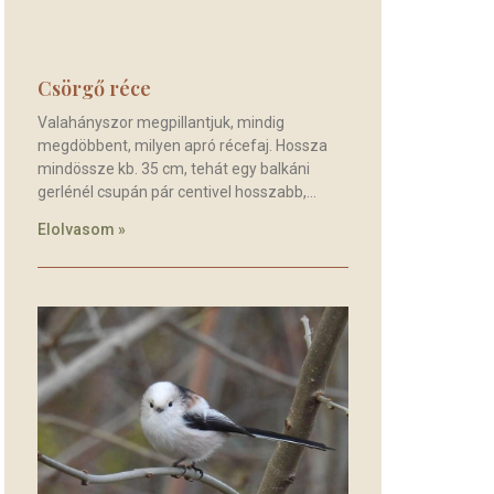
Csörgő réce
Valahányszor megpillantjuk, mindig
megdöbbent, milyen apró récefaj. Hossza
mindössze kb. 35 cm, tehát egy balkáni
gerlénél csupán pár centivel hosszabb,
Elolvasom »