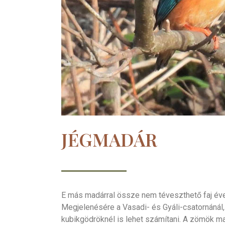
JÉGMADÁR
E más madárral össze nem téveszthető faj év
Megjelenésére a Vasadi- és Gyáli-csatornánál, 
kubikgödröknél is lehet számítani. A zömök ma