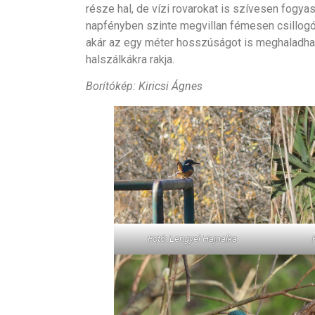
része hal, de vízi rovarokat is szívesen fogya
napfényben szinte megvillan fémesen csillogó ké
akár az egy méter hosszúságot is meghaladhatj
halszálkákra rakja.
Borítókép: Kiricsi Ágnes
Fotó: Lengyel Hajnalka