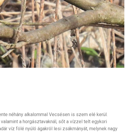
ente néhány alkalommal Vecsésen is szem elé kerül.
valamint a horgásztavaknál, sőt a vízzel telt egykori
dár víz fölé nyúló ágakról lesi zsákmányát, melynek nagy