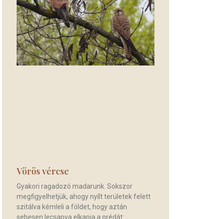
Vörös vércse
Gyakori ragadozó madarunk. Sokszor
megfigyelhetjük, ahogy nyílt területek felett
szitálva kémleli a földet, hogy aztán
sebesen lecsapva elkapja a prédát: