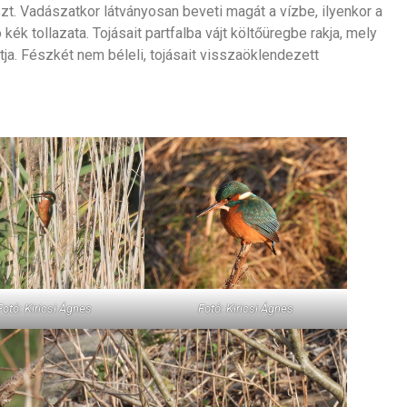
szt. Vadászatkor látványosan beveti magát a vízbe, ilyenkor a
k tollazata. Tojásait partfalba vájt költőüregbe rakja, mely
a. Fészkét nem béleli, tojásait visszaöklendezett
Fotó: Kiricsi Ágnes
Fotó: Kiricsi Ágnes