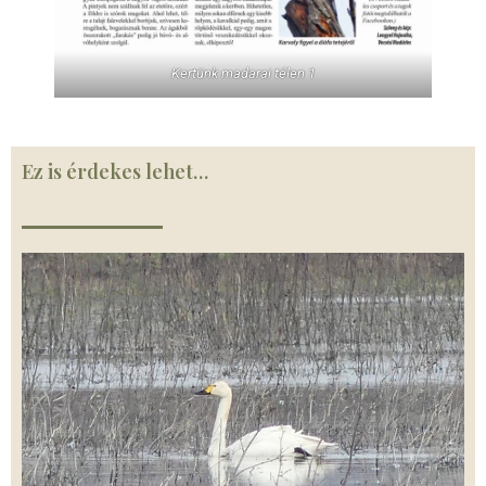
Kertünk madarai télen 1
Ez is érdekes lehet…