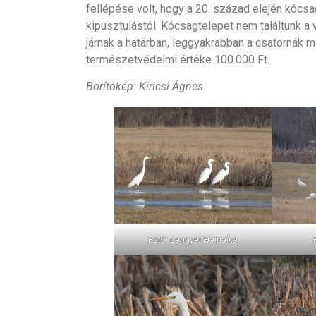
fellépése volt, hogy a 20. század elején kócsag
kipusztulástól. Kócsagtelepet nem találtunk a
járnak a határban, leggyakrabban a csatornák m
természetvédelmi értéke 100.000 Ft.
Borítókép: Kiricsi Ágnes
Fotó: Lengyel Hajnalka