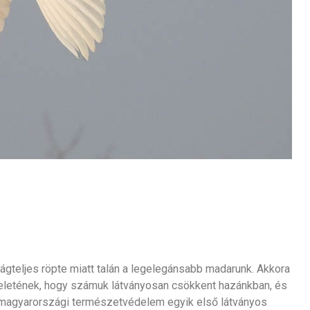
ságteljes röpte miatt talán a legelegánsabb madarunk. Akkora
viseletének, hogy számuk látványosan csökkent hazánkban, és
A magyarországi természetvédelem egyik első látványos