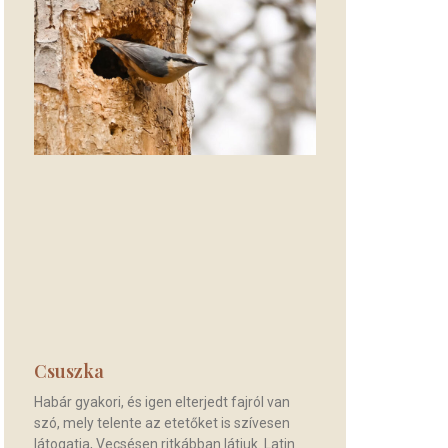
Csuszka
Habár gyakori, és igen elterjedt fajról van
szó, mely telente az etetőket is szívesen
látogatja, Vecsésen ritkábban látjuk. Latin