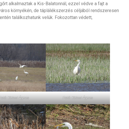
őrt alkalmaztak a Kis-Balatonnál, ezzel védve a fajt a
 város környékén, de táplálékszerzés céljából rendszeresen
entén találkozhatunk velük. Fokozottan védett,
Fotó: Kiricsi Ágnes
Fotó: Kiricsi Ágnes