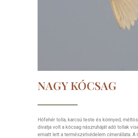
NAGY KÓCSAG
Hófehér tolla, karcsú teste és könnyed, méltó
divatja volt a kócsag nászruháját adó tollak 
emiatt lett a természetvédelem címerállata. 