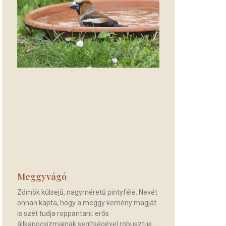
Meggyvágó
Zömök külsejű, nagyméretű pintyféle. Nevét
onnan kapta, hogy a meggy kemény magját
is szét tudja roppantani: erős
állkapocsizmainak segítségével robusztus