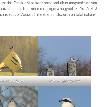
b madár. Ennek a viselkedésnek praktikus magyarázata van,
lábaival nem tudja erősen megfogni a nagyobb zsákmányt. A
s ragadozó. Vecsés határában rendszeresen telel néhány
Fotó: Kiricsi Ágnes
Fotó: Lengyel Hajnalka