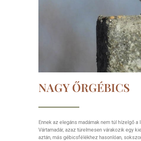
NAGY ŐRGÉBICS
Ennek az elegáns madárnak nem túl hízelgő a l
Vártamadár, azaz türelmesen várakozik egy kie
aztán, más gébicsfélékhez hasonlóan, sokszor 