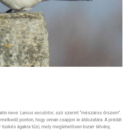
atin neve:
Lanius excubitor
, szó szerint “mészáros őrszem”.
melkedő ponton, hogy onnan csapjon le áldozatára. A prédát
tüskés ágakra tűzi, mely meglehetősen bizarr látvány,