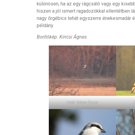
különösen, ha az egy rágcsáló vagy egy kiseb
hiszen a jól ismert ragadozókkal ellentétben 
nagy őrgébics tehát egyszerre énekesmadár é
példány.
Borítókép: Kiricsi Ágnes
Fotó: Kiricsi Ágnes