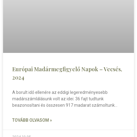
Európai Madármegfigyelő Napok – Vecsés,
2024
A borult idő ellenére az eddigi legeredményesebb
madárszámlálásunk volt az idei: 36 fajt tudtunk
beazonosítani és összesen 917 madarat számoltunk
TOVÁBB OLVASOM »
2024.10.05.