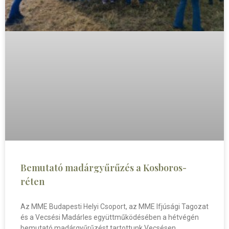
Bemutató madárgyűrűzés a Kosboros-
réten
Az MME Budapesti Helyi Csoport, az MME Ifjúsági Tagozat
és a Vecsési Madárles együttműködésében a hétvégén
bemutató madárgyűrűzést tartottunk Vecsésen.