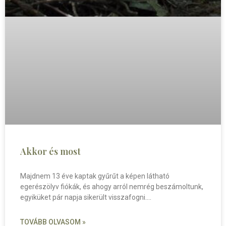
Akkor és most
Majdnem 13 éve kaptak gyűrűt a képen látható
egerészölyv fiókák, és ahogy arról nemrég beszámoltunk,
egyiküket pár napja sikerült visszafogni.
TOVÁBB OLVASOM »