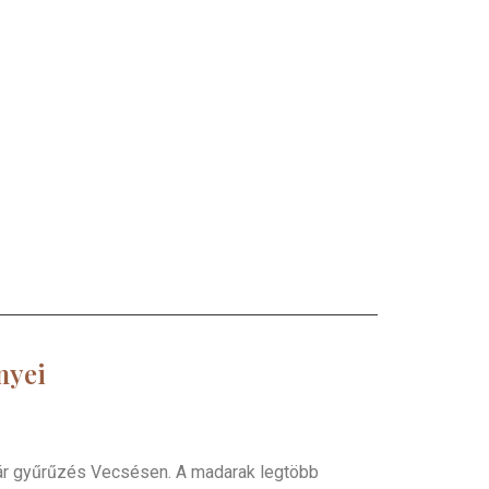
nyei
dár gyűrűzés Vecsésen. A madarak legtöbb