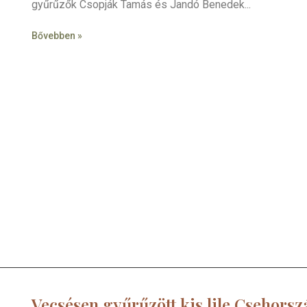
gyűrűzők Csopják Tamás és Jandó Benedek
Bővebben »
Vecsésen gyűrűzött kis lile Csehors