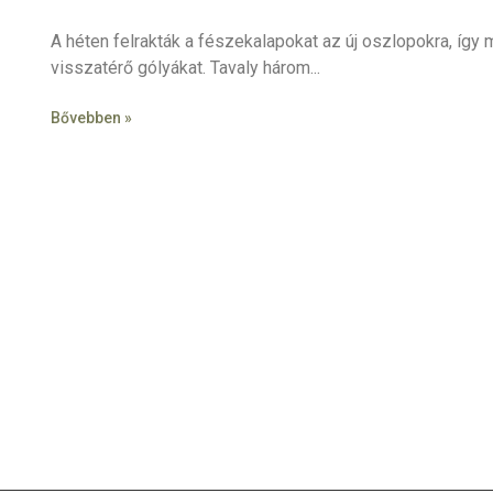
A héten felrakták a fészekalapokat az új oszlopokra, íg
visszatérő gólyákat. Tavaly három
Bővebben »