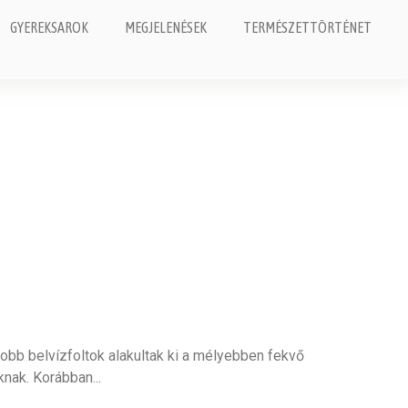
GYEREKSAROK
MEGJELENÉSEK
TERMÉSZETTÖRTÉNET
bb belvízfoltok alakultak ki a mélyebben fekvő
aknak. Korábban