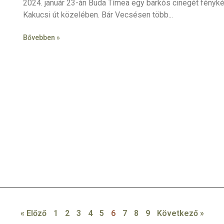
2024. január 23-án Buda Tímea egy barkós cinegét fényké
Kakucsi út közelében. Bár Vecsésen több
Bővebben »
« Előző
1
2
3
4
5
6
7
8
9
Következő »